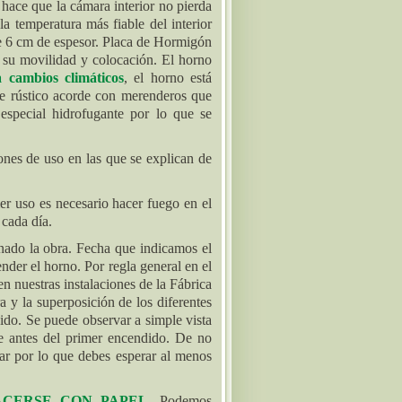
 hace que la cámara interior no pierda
 la temperatura más fiable del interior
de 6 cm de espesor. Placa de Hormigón
 su movilidad y colocación. El horno
 a cambios climáticos
, el horno está
re rústico acorde con merenderos que
 especial hidrofugante por lo que se
ones de uso en las que se explican de
er uso es necesario hacer fuego en el
 cada día.
nado la obra. Fecha que indicamos el
nder el horno. Por regla general en el
n nuestras instalaciones de la Fábrica
a y la superposición de los diferentes
do. Se puede observar a simple vista
e antes del primer encendido. De no
llar por lo que debes esperar al menos
ACERSE CON PAPEL
. Podemos