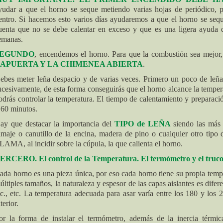
yudar a que el horno se seque metiendo varias hojas de periódico,
entro. Si hacemos esto varios días ayudaremos a que el horno se seq
uenta que no se debe calentar en exceso y que es una ligera ayuda q
emanas.
SEGUNDO
,
encendemos el horno. Para que la combustión sea mejor,
APUERTA Y LA CHIMENEA ABIERTA
.
ebes meter leña despacio y de varias veces. Primero un poco de leña
ucesivamente, de esta forma conseguirás que el horno alcance la temper
odrás controlar la temperatura. El tiempo de calentamiento y preparaci
 60 minutos.
ay que destacar la importancia del
TIPO de LEÑA
siendo las más 
amaje o canutillo de la encina, madera de pino o cualquier otro tipo 
LAMA, al incidir sobre la cúpula, la que calienta el horno.
ERCERO. El control de la Temperatura. El termómetro y el truco 
ada horno es una pieza única, por eso cada horno tiene su propia tempe
últiples tamaños, la naturaleza y espesor de las capas aislantes es difere
tc., etc. La temperatura adecuada para asar varía entre los 180 y los
terior.
or la forma de instalar el termómetro, además de la inercia térmic