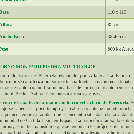
Base
110 x 110
Altura
85 cm
Ancho Boca
38-40 cm
Peso
800 kg Aprox
ORNO MONTADO PIEDRA MULTICOLOR
orno de barro de Pereruela elaborado por Alfarería La Fábrica
ulticolor se caracteriza por su resistencia frente a los cambios climáti
iedras de cantera natural, sobre una base de hormigón, manteniendo su 
 natural. Piedras Naturales en tonos marrones y grises.
orno de Leña hecho a mano con barro refractario de Pereruela
.
Se
uego se calienta en poco tiempo y el calor se mantiene durante mucha
na pequeña empresa familiar que se encuentra situada en la localidad d
omunidad de Castilla-León, en España. La tradición alfarera, la elabor
 hornos, es un hecho histórico que se remonta a los orígenes del munic
on una tradición milenaria en la elaboración artesanal de hornos de l