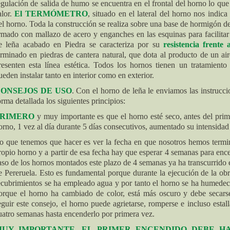
egulación de salida de humo se encuentra en el frontal del horno lo que
alor.
El TERMÓMETRO
, situado en el lateral del horno nos indica
el horno. Toda la construcción se realiza sobre una base de hormigón 
rmado con mallazo de acero y enganches en las esquinas para facilitar
e leña acabado en Piedra se caracteriza por su
resistencia frente
erminado en piedras de cantera natural, que dota al producto de un ai
resenten esta línea estética. Todos los hornos tienen un tratamiento
ueden instalar tanto en interior como en exterior.
ONSEJOS DE USO
. Con el horno de leña le enviamos las instrucci
orma detallada los siguientes principios:
PRIMERO
y muy importante es que el horno esté seco, antes del prim
orno, 1 vez al día durante 5 días consecutivos, aumentado su intensidad
o que tenemos que hacer es ver la fecha en que nosotros hemos termi
ropio horno y a partir de esa fecha hay que esperar 4 semanas para ence
aso de los hornos montados este plazo de 4 semanas ya ha transcurrido e
e Pereruela. Esto es fundamental porque durante la ejecución de la obr
ecubrimientos se ha empleado agua y por tanto el horno se ha humedeci
orque el horno ha cambiado de color, está más oscuro y debe secars
eguir este consejo, el horno puede agrietarse, romperse e incluso esta
uatro semanas hasta encenderlo por primera vez.
UY IMPORTANTE. EL PRIMER ENCENDIDO DEBE H