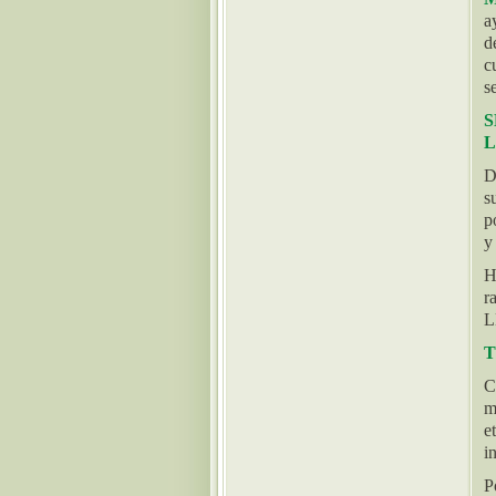
a
d
c
s
L
D
s
p
y
H
r
L
T
C
m
e
in
P