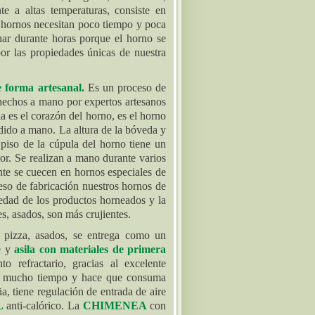
ente a altas temperaturas, consiste en
os hornos necesitan poco tiempo y poca
nar durante horas porque el horno se
or las propiedades únicas de nuestra
e forma artesanal
.
Es un proceso de
n hechos a mano por expertos artesanos
a es el corazón del horno, es el horno
rdido a mano. La altura de la bóveda y
piso de la cúpula del horno tiene un
r. Se realizan a mano durante varios
nte se cuecen en hornos especiales de
so de fabricación nuestros hornos de
edad de los productos horneados y la
es, asados, son más crujientes.
 pizza, asados, se entrega como un
e y
asila con materiales de primera
to refractario, gracias al excelente
nte mucho tiempo y hace que consuma
a, tiene regulación de entrada de aire
L
anti-calórico. La
CHIMENEA
con