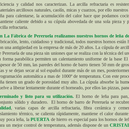
ficiencia y calidad nos caracterizan. La arcilla refractaria es resist
ateriales arcillosos naturales, caolín, micas y cuarzos, por ello nuestr
eña para calentarse, la acumulación del calor hace que podamos coci
antiene caliente debido a su cúpula abovedada de una sola pieza y p
cilla refractaria.
n La Fábrica de Pereruela realizamos nuestros hornos de leña d
abricación, lento, cuidadoso y tradicional, todos nuestros hornos está
on una antigüedad en la empresa de más de 20 años. La cúpula de arcill
e Pereruela de una pieza sin uniones que se realiza con la técnica del u
u forma parabólica permiten un calentamiento uniforme de la base El 
spesor de 50 mm, las paredes del horno de barro tienen 50 mm de groso
ías y se dejan secar al sol español durante más de un mes, posteriorme
rogramación automática a mas de 1000º de temperatura. Con este proce
eña tienen un grado de porosidad muy alto. La cúpula absorbe la hum
uelve a liberar lentamente durante el horneado, por ellos las pizzas, pan
erminado y listo para su utilización
.
El horno de leña para pan,
onjunto sólido y duradero. El horno de barro de Pereruela se recubr
alidad
,
varias capas de arcilla refractaria, fibra cerámica y cemen
islamiento térmico, se calienta rápidamente, mantiene el calor dura
uy poca leña, la
PUERTA
de hierro es especial para los hornos de leñ
ara un mejor control de temperatura, además dispone de un
CRISTA