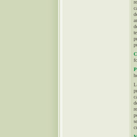
r
c
d
a
d
t
p
p
C
f
h
L
p
c
d
r
p
s
c
M