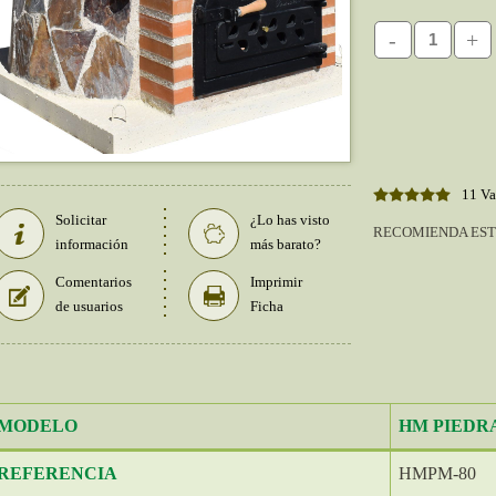
-
+
11 Va
Solicitar
¿Lo has visto
RECOMIENDA EST
información
más barato?
Comentarios
Imprimir
de usuarios
Ficha
MODELO
HM PIEDR
REFERENCIA
HMPM-80