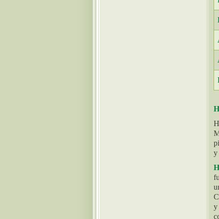
H
H
M
p
y
H
f
u
C
y
c