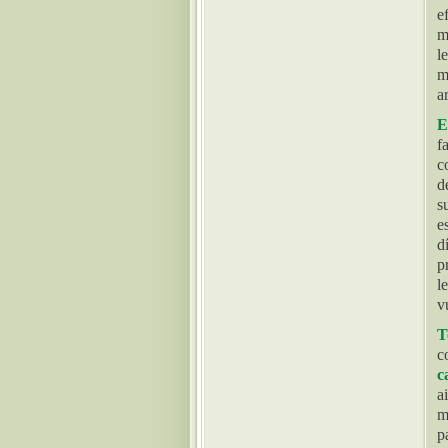
e
m
l
m
ar
E
f
c
d
s
e
d
p
l
v
T
c
c
a
m
p