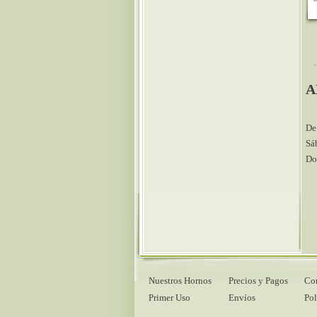
A
De
Sá
Do
Nuestros Hornos
Precios y Pagos
Con
Primer Uso
Envíos
Pol