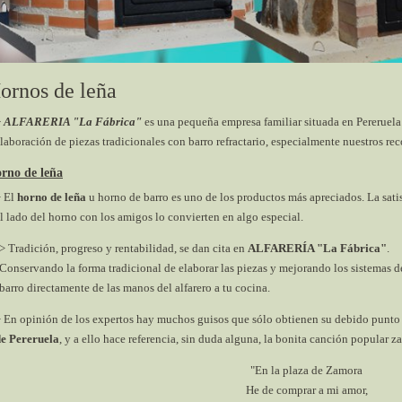
ornos de leña
>
ALFARERIA "La Fábrica"
es una pequeña empresa familiar situada en Pereruel
laboración de piezas tradicionales con barro refractario, especialmente nuestros re
rno de leña
> El
horno de leña
u horno de barro es uno de los productos más apreciados. La sati
l lado del horno con los amigos lo convierten en algo especial.
> Tradición, progreso y rentabilidad, se dan cita en
ALFARERÍA "La Fábrica"
.
Conservando la forma tradicional de elaborar las piezas y mejorando los sistemas d
barro directamente de las manos del alfarero a tu cocina.
 En opinión de los expertos hay muchos guisos que sólo obtienen su debido punt
e Pereruela
, y a ello hace referencia, sin duda alguna, la bonita canción popular 
"En la plaza de Zamora
He de comprar a mi amor,