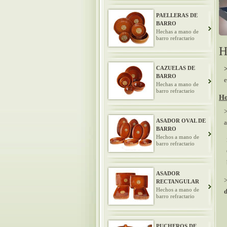
PAELLERAS DE
BARRO
Hechas a mano de
barro refractario
H
CAZUELAS DE
BARRO
e
Hechas a mano de
barro refractario
Ho
ASADOR OVAL DE
a
BARRO
Hechos a mano de
barro refractario
ASADOR
>
RECTANGULAR
Hechos a mano de
d
barro refractario
PUCHEROS DE