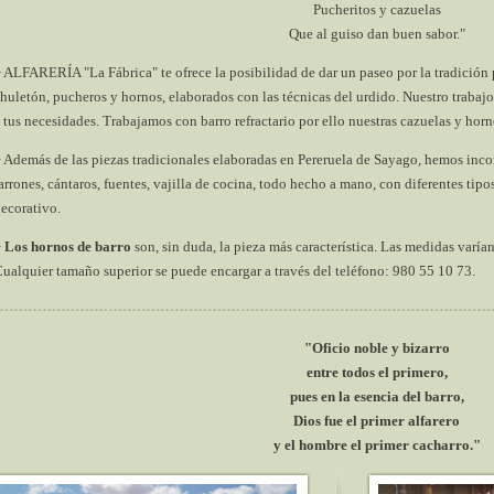
Pucheritos y cazuelas
Que al guiso dan buen sabor."
 ALFARERÍA "La Fábrica" te ofrece la posibilidad de dar un paseo por la tradición p
huletón, pucheros y hornos, elaborados con las técnicas del urdido. Nuestro trabajo
 tus necesidades. Trabajamos con barro refractario por ello nuestras cazuelas y horno
 Además de las piezas tradicionales elaboradas en Pereruela de Sayago, hemos inco
arrones, cántaros, fuentes, vajilla de cocina, todo hecho a mano, con diferentes tip
ecorativo.
>
Los hornos de barro
son, sin duda, la pieza más característica. Las medidas varía
ualquier tamaño superior se puede encargar a través del teléfono: 980 55 10 73.
"Oficio noble y bizarro
entre todos el primero,
pues en la esencia del barro,
Dios fue el primer alfarero
y el hombre el primer cacharro."