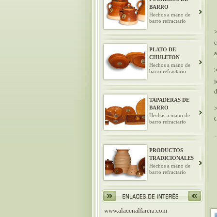
BARRO
Hechos a mano de
barro refractario
>
c
PLATO DE
a
CHULETON
Hechos a mano de
>
barro refractario
j
d
TAPADERAS DE
BARRO
Hechas a mano de
C
barro refractario
PRODUCTOS
TRADICIONALES
Hechos a mano de
barro refractario
www.alacenalfarera.com