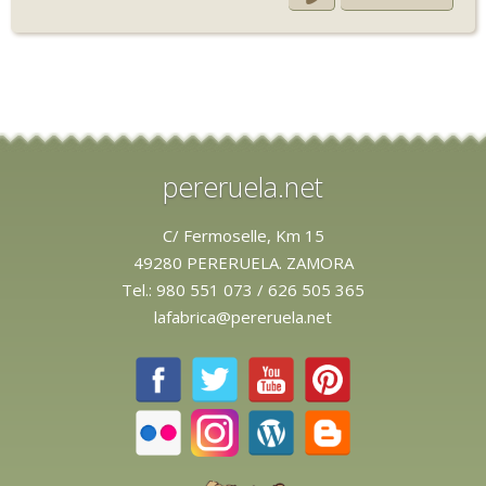
pereruela.net
C/ Fermoselle, Km 15
49280 PERERUELA. ZAMORA
Tel.:
980 551 073
/
626 505 365
lafabrica@pereruela.net