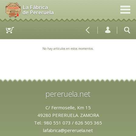
La Fábrica
de Pereruela
No hay artículos en estos momentos.
pereruela.net
C/ Fermoselle, Km 15
49280 PERERUELA. ZAMORA
Tel.:
980 551 073
/
626 505 365
lafabrica@pereruela.net