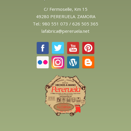
C/ Fermoselle, Km 15
49280 PERERUELA. ZAMORA
Tel.:
980 551 073
/
626 505 365
lafabrica@pereruela.net