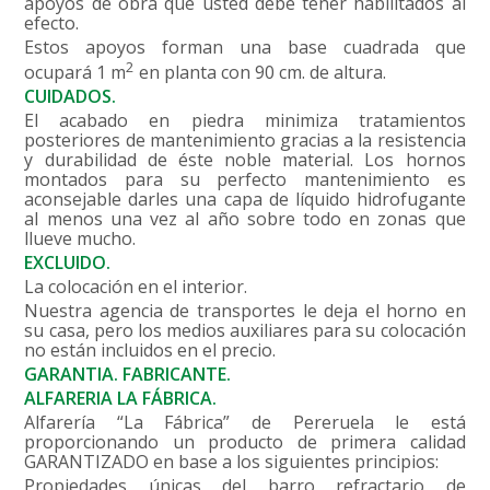
apoyos de obra que usted debe tener habilitados al
efecto.
Estos apoyos forman una base cuadrada que
2
ocupará 1 m
en planta con 90 cm. de altura.
CUIDADOS.
El acabado en piedra minimiza tratamientos
posteriores de mantenimiento gracias a la resistencia
y durabilidad de éste noble material. Los hornos
montados para su perfecto mantenimiento es
aconsejable darles una capa de líquido hidrofugante
al menos una vez al año sobre todo en zonas que
llueve mucho.
EXCLUIDO.
La colocación en el interior.
Nuestra agencia de transportes le deja el horno en
su casa, pero los medios auxiliares para su colocación
no están incluidos en el precio.
GARANTIA. FABRICANTE.
ALFARERIA LA FÁBRICA.
Alfarería “La Fábrica” de Pereruela le está
proporcionando un producto de primera calidad
GARANTIZADO en base a los siguientes principios:
Propiedades únicas del barro refractario de