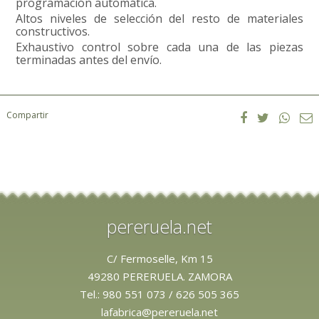
programación automática.
Altos niveles de selección del resto de materiales
constructivos.
Exhaustivo control sobre cada una de las piezas
terminadas antes del envío.
Compartir
pereruela.net
C/ Fermoselle, Km 15
49280 PERERUELA. ZAMORA
Tel.:
980 551 073
/
626 505 365
lafabrica@pereruela.net