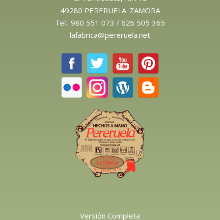
49280 PERERUELA. ZAMORA
Tel.:
980 551 073
/
626 505 365
lafabrica@pereruela.net
Versión Completa