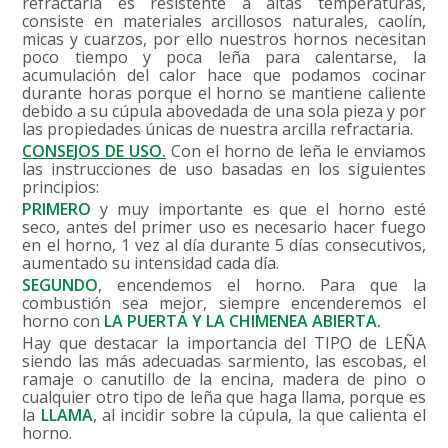
refractaria es resistente a altas temperaturas,
consiste en materiales arcillosos naturales, caolín,
micas y cuarzos, por ello nuestros hornos necesitan
poco tiempo y poca leña para calentarse, la
acumulación del calor hace que podamos cocinar
durante horas porque el horno se mantiene caliente
debido a su cúpula abovedada de una sola pieza y por
las propiedades únicas de nuestra arcilla refractaria.
CONSEJOS DE USO.
Con el horno de leña le enviamos
las instrucciones de uso basadas en los siguientes
principios:
PRIMERO
y muy importante es que el horno esté
seco, antes del primer uso es necesario hacer fuego
en el horno, 1 vez al día durante 5 días consecutivos,
aumentado su intensidad cada día.
SEGUNDO
,
encendemos el horno. Para que la
combustión sea mejor, siempre encenderemos el
horno con
LA PUERTA Y LA CHIMENEA ABIERTA.
Hay que destacar la importancia del TIPO de LEÑA
siendo las más adecuadas sarmiento, las escobas, el
ramaje o canutillo de la encina, madera de pino o
cualquier otro tipo de leña que haga llama, porque es
la
LLAMA
,
al incidir sobre la cúpula, la que calienta el
horno.