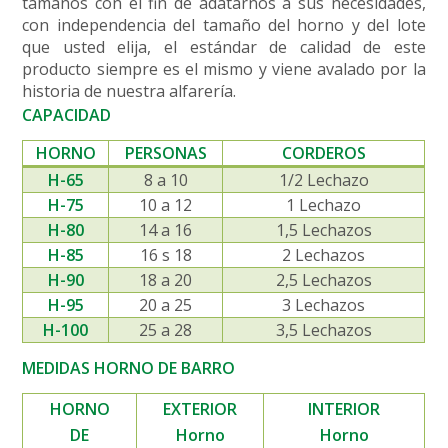
tamaños con el fin de adatarnos a sus necesidades,
con independencia del tamaño del horno y del lote
que usted elija, el estándar de calidad de este
producto siempre es el mismo y viene avalado por la
historia de nuestra alfarería.
CAPACIDAD
HORNO
PERSONAS
CORDEROS
H-65
8 a 10
1/2 Lechazo
H-75
10 a 12
1 Lechazo
H-80
14 a 16
1,5 Lechazos
H-85
16 s 18
2 Lechazos
H-90
18 a 20
2,5 Lechazos
H-95
20 a 25
3 Lechazos
H-100
25 a 28
3,5 Lechazos
MEDIDAS HORNO DE BARRO
HORNO
EXTERIOR
INTERIOR
DE
Horno
Horno