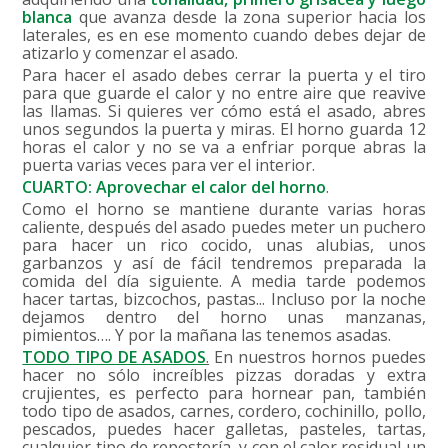
blanca
que avanza desde la zona superior hacia los
laterales, es en ese momento cuando debes dejar de
atizarlo y comenzar el asado.
Para hacer el asado debes cerrar la puerta y el tiro
para que guarde el calor y no entre aire que reavive
las llamas. Si quieres ver cómo está el asado, abres
unos segundos la puerta y miras. El horno guarda 12
horas el calor y no se va a enfriar porque abras la
puerta varias veces para ver el interior.
CUARTO: Aprovechar el calor del horno
.
Como el horno se mantiene durante varias horas
caliente, después del asado puedes meter un puchero
para hacer un rico cocido, unas alubias, unos
garbanzos y así de fácil tendremos preparada la
comida del día siguiente. A media tarde podemos
hacer tartas, bizcochos, pastas... Incluso por la noche
dejamos dentro del horno unas manzanas,
pimientos…. Y por la mañana las tenemos asadas.
TODO TIPO DE ASADOS
.
En nuestros hornos puedes
hacer no sólo increíbles pizzas doradas y extra
crujientes, es perfecto para hornear pan, también
todo tipo de asados, carnes, cordero, cochinillo, pollo,
pescados, puedes hacer galletas, pasteles, tartas,
cualquier tipo de repostería, y con el calor residual un