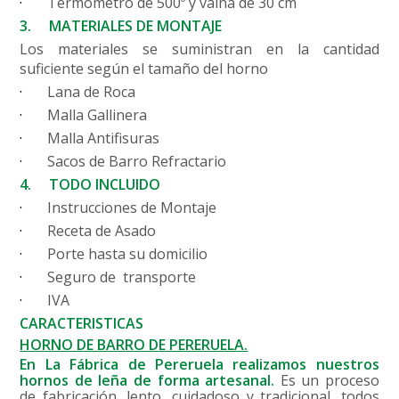
·
Termómetro de 500º y vaina de 30 cm
3.
MATERIALES DE MONTAJE
Los materiales se suministran en la cantidad
suficiente según el tamaño del horno
·
Lana de Roca
·
Malla Gallinera
·
Malla Antifisuras
·
Sacos de Barro Refractario
4.
TODO INCLUIDO
·
Instrucciones de Montaje
·
Receta de Asado
·
Porte hasta su domicilio
·
Seguro de
transporte
·
IVA
CARACTERISTICAS
HORNO DE BARRO DE PERERUELA.
En La Fábrica de Pereruela realizamos nuestros
hornos de leña de forma artesanal.
Es un proceso
de fabricación, lento, cuidadoso y tradicional, todos