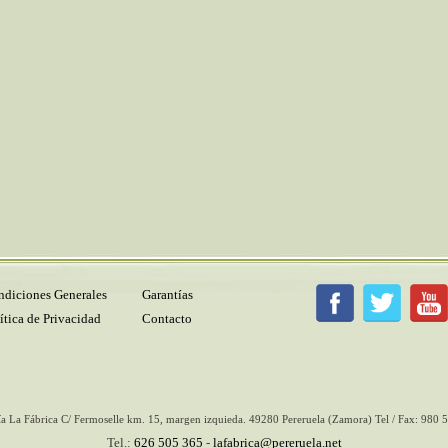
diciones Generales
Garantías
ítica de Privacidad
Contacto
ía La Fábrica
C/ Fermoselle km. 15, margen izquieda.
49280
Pereruela
(Zamora) Tel / Fax:
980 5
Tel.:
626 505 365
-
lafabrica@pereruela.net