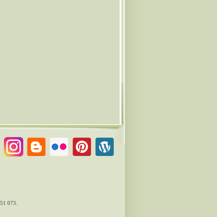
51 073
.