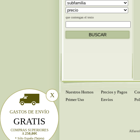
que contengan el texto
Nuestros Hornos
Precios y Pagos
Con
X
Primer Uso
Envíos
Pol
GASTOS DE ENVÍO
GRATIS
COMPRAS SUPERIORES
Alfarer
A
250,00€
* Sólo España (Tarjeta)