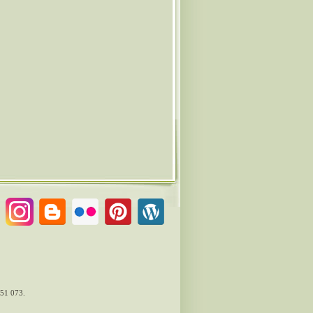
51 073
.