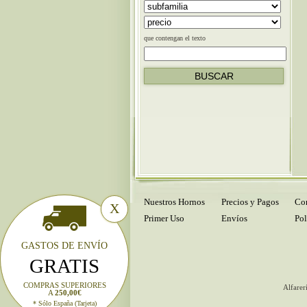
que contengan el texto
Nuestros Hornos
Precios y Pagos
Con
X
Primer Uso
Envíos
Pol
GASTOS DE ENVÍO
GRATIS
COMPRAS SUPERIORES
Alfarer
A
250,00€
* Sólo España (Tarjeta)