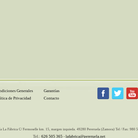
diciones Generales
Garantías
ítica de Privacidad
Contacto
ía La Fábrica
C/ Fermoselle km. 15, margen izquieda.
49280
Pereruela
(Zamora) Tel / Fax:
980 5
Tel.:
626 505 365
-
lafabrica@pereruela.net