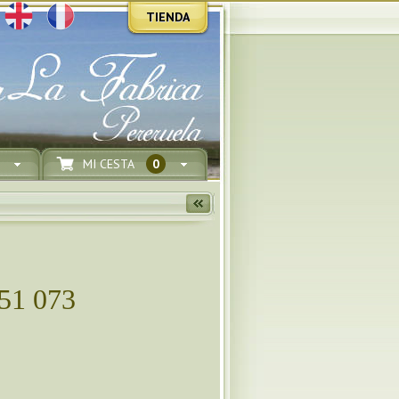
TIENDA
MI CESTA
0
51 073