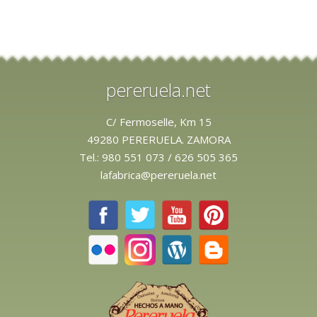
pereruela.net
C/ Fermoselle, Km 15
49280 PERERUELA. ZAMORA
Tel.:
980 551 073
/
626 505 365
lafabrica@pereruela.net