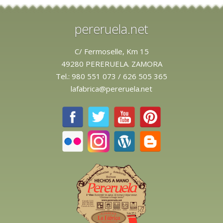
pereruela.net
C/ Fermoselle, Km 15
49280 PERERUELA. ZAMORA
Tel.:
980 551 073
/
626 505 365
lafabrica@pereruela.net