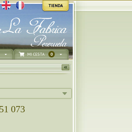
TIENDA
MI CESTA
0
51 073