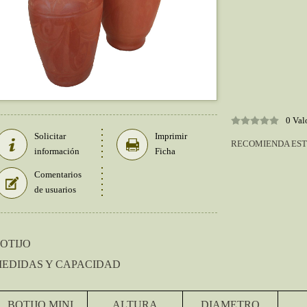
0 Val
Solicitar
Imprimir
RECOMIENDA EST
información
Ficha
Comentarios
de usuarios
OTIJO
EDIDAS Y CAPACIDAD
BOTIJO M
INI
ALTURA
DIAMETRO